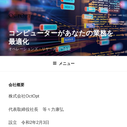
コ
ン
テ
ン
ツ
コンピューターがあなたの業務を
へ
最適化
ス
オペレーションズ・リサーチ専門会社
キ
ッ
メニュー
プ
会社概要
株式会社OctOpt
代表取締役社長 等々力康弘
設立 令和2年2月3日